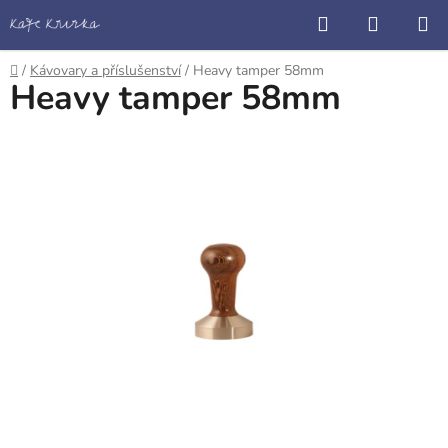
Přejít
Hledat
NÁKUP
na
KOŠÍK
obsah
Domů
/
Kávovary a příslušenství
/
Heavy tamper 58mm
Heavy tamper 58mm