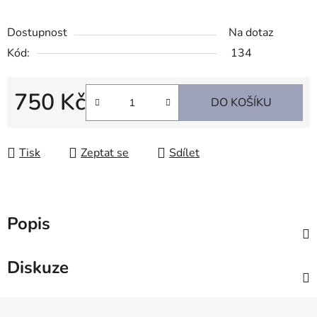
Dostupnost
Na dotaz
Kód:
134
750 Kč
DO KOŠÍKU
Měrná cena:
Tisk
Zeptat se
Sdílet
Popis
Diskuze
Z