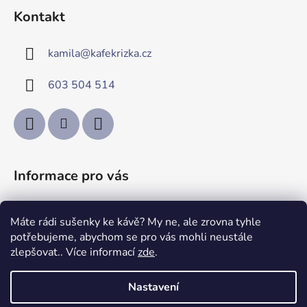
á
Kontakt
p
a
kamila
@
kafekrizka.cz
t
í
603 504 514
Informace pro vás
Obchodní podmínky
Máte rádi sušenky ke kávě? My ne, ale zrovna tyhle
Podmínky ochrany osobních údajů
potřebujeme, abychom se pro vás mohli neustále
Kontakty
zlepšovat.. Více informací
zde
.
Nastavení