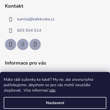
á
Kontakt
p
a
kamila
@
kafekrizka.cz
t
í
603 504 514
Informace pro vás
Obchodní podmínky
Máte rádi sušenky ke kávě? My ne, ale zrovna tyhle
Podmínky ochrany osobních údajů
potřebujeme, abychom se pro vás mohli neustále
Kontakty
zlepšovat.. Více informací
zde
.
Nastavení