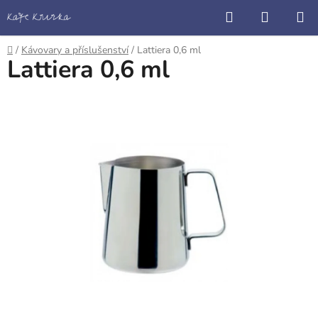
Přejít
Hledat
NÁKUP
na
KOŠÍK
obsah
Domů
/
Kávovary a příslušenství
/
Lattiera 0,6 ml
Lattiera 0,6 ml