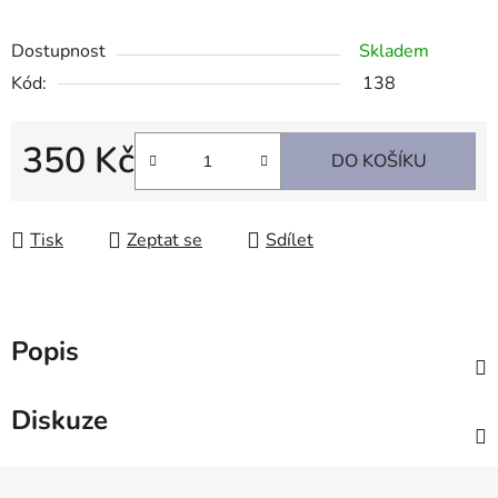
Dostupnost
Skladem
Kód:
138
350 Kč
DO KOŠÍKU
Měrná cena:
Tisk
Zeptat se
Sdílet
Popis
Diskuze
Z