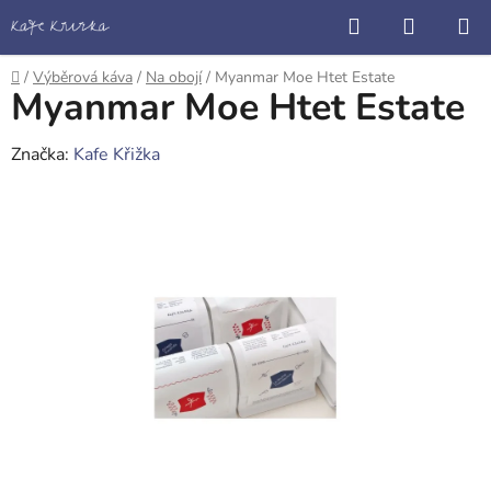
Přejít
Hledat
NÁKUP
na
KOŠÍK
obsah
Domů
/
Výběrová káva
/
Na obojí
/
Myanmar Moe Htet Estate
Myanmar Moe Htet Estate
Značka:
Kafe Křižka